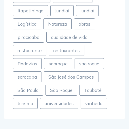
Itapetininga
Jundiai
jundiaí
Logística
Natureza
obras
piracicaba
qualidade de vida
restaurante
restaurantes
Rodovias
saoroque
sao roque
sorocaba
São José dos Campos
São Paulo
São Roque
Taubaté
turismo
universidades
vinhedo