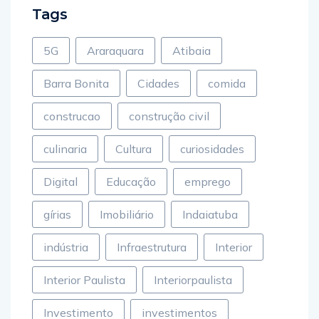
Tags
5G
Araraquara
Atibaia
Barra Bonita
Cidades
comida
construcao
construção civil
culinaria
Cultura
curiosidades
Digital
Educação
emprego
gírias
Imobiliário
Indaiatuba
indústria
Infraestrutura
Interior
Interior Paulista
Interiorpaulista
Investimento
investimentos