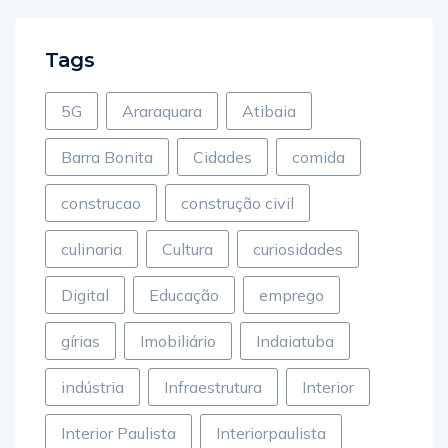
Tags
5G
Araraquara
Atibaia
Barra Bonita
Cidades
comida
construcao
construção civil
culinaria
Cultura
curiosidades
Digital
Educação
emprego
gírias
Imobiliário
Indaiatuba
indústria
Infraestrutura
Interior
Interior Paulista
Interiorpaulista