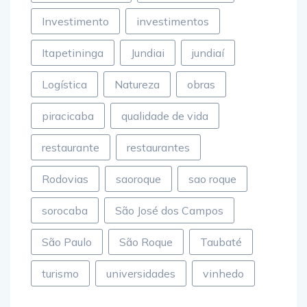
Investimento
investimentos
Itapetininga
Jundiai
jundiaí
Logística
Natureza
obras
piracicaba
qualidade de vida
restaurante
restaurantes
Rodovias
saoroque
sao roque
sorocaba
São José dos Campos
São Paulo
São Roque
Taubaté
turismo
universidades
vinhedo