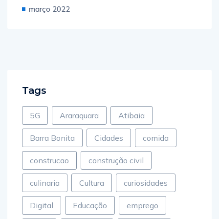
março 2022
Tags
5G
Araraquara
Atibaia
Barra Bonita
Cidades
comida
construcao
construção civil
culinaria
Cultura
curiosidades
Digital
Educação
emprego