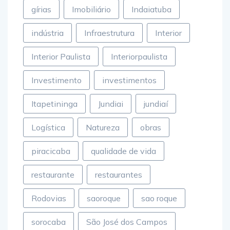
gírias
Imobiliário
Indaiatuba
indústria
Infraestrutura
Interior
Interior Paulista
Interiorpaulista
Investimento
investimentos
Itapetininga
Jundiai
jundiaí
Logística
Natureza
obras
piracicaba
qualidade de vida
restaurante
restaurantes
Rodovias
saoroque
sao roque
sorocaba
São José dos Campos