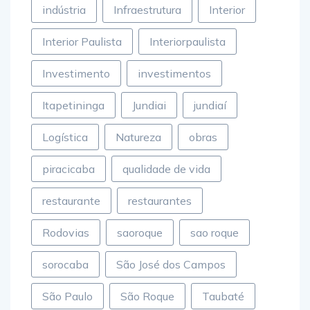
indústria
Infraestrutura
Interior
Interior Paulista
Interiorpaulista
Investimento
investimentos
Itapetininga
Jundiai
jundiaí
Logística
Natureza
obras
piracicaba
qualidade de vida
restaurante
restaurantes
Rodovias
saoroque
sao roque
sorocaba
São José dos Campos
São Paulo
São Roque
Taubaté