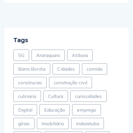
Tags
5G
Araraquara
Atibaia
Barra Bonita
Cidades
comida
construcao
construção civil
culinaria
Cultura
curiosidades
Digital
Educação
emprego
gírias
Imobiliário
Indaiatuba