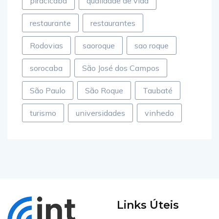
piracicaba
qualidade de vida
restaurante
restaurantes
Rodovias
saoroque
sao roque
sorocaba
São José dos Campos
São Paulo
São Roque
Taubaté
turismo
universidades
vinhedo
Links Úteis