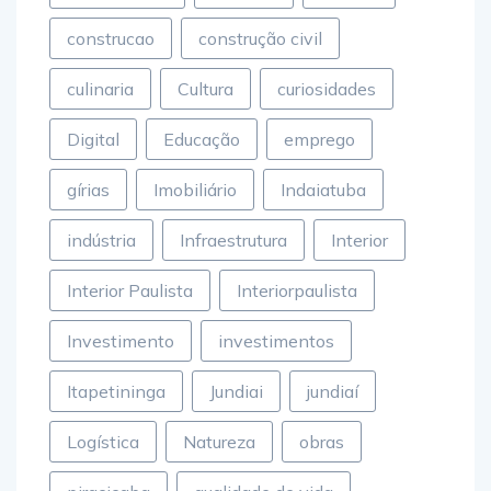
construcao
construção civil
culinaria
Cultura
curiosidades
Digital
Educação
emprego
gírias
Imobiliário
Indaiatuba
indústria
Infraestrutura
Interior
Interior Paulista
Interiorpaulista
Investimento
investimentos
Itapetininga
Jundiai
jundiaí
Logística
Natureza
obras