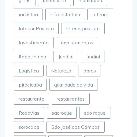
gírias
Imobiliário
Indaiatuba
indústria
Infraestrutura
Interior
Interior Paulista
Interiorpaulista
Investimento
investimentos
Itapetininga
Jundiai
jundiaí
Logística
Natureza
obras
piracicaba
qualidade de vida
restaurante
restaurantes
Rodovias
saoroque
sao roque
sorocaba
São José dos Campos