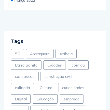
março 2022
Tags
5G
Araraquara
Atibaia
Barra Bonita
Cidades
comida
construcao
construção civil
culinaria
Cultura
curiosidades
Digital
Educação
emprego